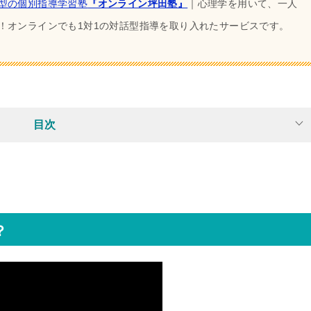
型の個別指導学習塾
『オンライン坪田塾』
｜心理学を用いて、一人
！オンラインでも1対1の対話型指導を取り入れたサービスです。
目次
？