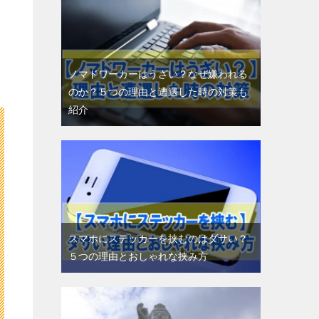
ノマドワーカーはうざい？なぜ嫌われる
のか？５つの理由と遭遇した時の対策も
紹介
スマホにステッカーを挟むのはダサい？
５つの理由とおしゃれな挟み方