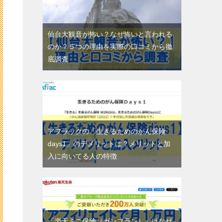
仙台大観音が怖い？なぜ怖いと言われる
のか？５つの理由を実際の口コミから徹
底調査
アフラックの「生きるためのがん保険
days1」のデメリットは？メリットと加
入に向いてる人の特徴
「楽天ミニ保険（ガンプラン）」はなぜ