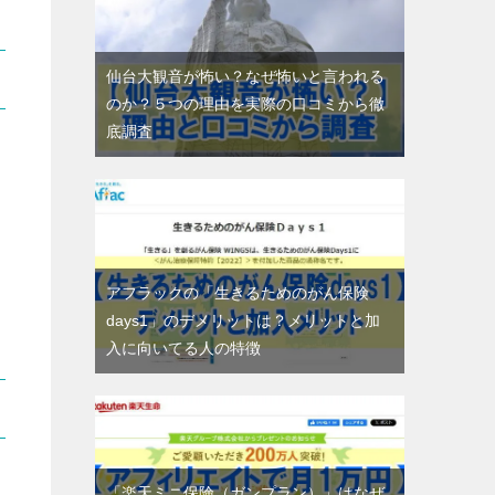
仙台大観音が怖い？なぜ怖いと言われる
のか？５つの理由を実際の口コミから徹
底調査
アフラックの「生きるためのがん保険
days1」のデメリットは？メリットと加
入に向いてる人の特徴
「楽天ミニ保険（ガンプラン）」はなぜ