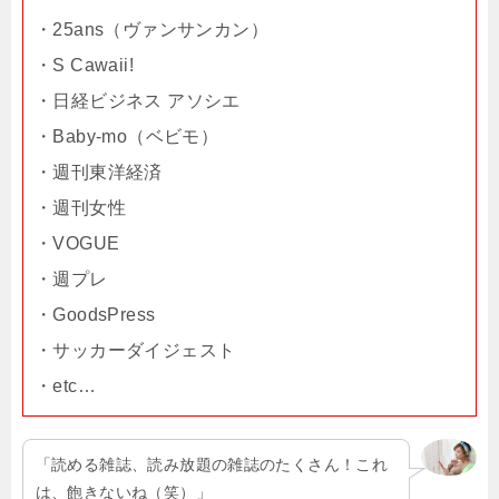
・25ans（ヴァンサンカン）
・S Cawaii!
・日経ビジネス アソシエ
・Baby-mo（ベビモ）
・週刊東洋経済
・週刊女性
・VOGUE
・週プレ
・GoodsPress
・サッカーダイジェスト
・etc…
「読める雑誌、読み放題の雑誌のたくさん！これ
は、飽きないね（笑）」