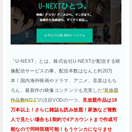
「U-NEXT」とは、株式会社U-NEXTが配信する映
像配信サービスの事。配信本数はなんと約20万
本！国内海外映画やドラマ、アニメ、音楽はもち
ろん、最新作の映像コンテンツも充実した
“見放題
作品数NO.1”
の注目VODの一つ。
見放題作品は18
万本以上！さらに雑誌も読み放題！家族など複数
人で見たい場合も1契約で4アカウントまで作成可
能なので同時視聴可能！もうケンカになりませ