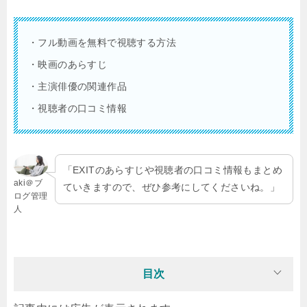
・フル動画を無料で視聴する方法
・映画のあらすじ
・主演俳優の関連作品
・視聴者の口コミ情報
「EXITのあらすじや視聴者の口コミ情報もまとめ
aki＠ブ
ていきますので、ぜひ参考にしてくださいね。」
ログ管理
人
目次