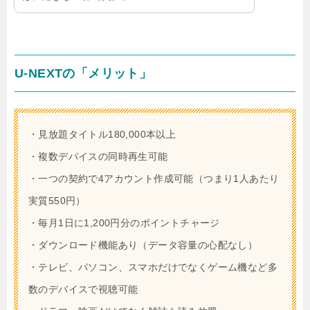
U-NEXTの「メリット」
・見放題タイトル180,000本以上
・複数デバイスの同時再生可能
・一つの契約で4アカウント作成可能（つまり1人あたり
実質550円）
・毎月1日に1,200円分のポイントチャージ
・ダウンロード機能あり（データ容量の心配なし）
・テレビ、パソコン、スマホだけでなくゲーム機など多
数のデバイスで視聴可能