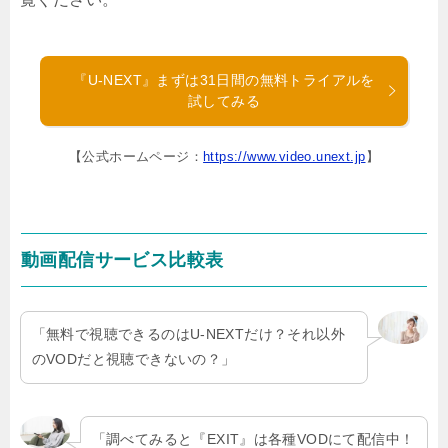
『U-NEXT』まずは31日間の無料トライアルを
試してみる
【公式ホームページ：
https://www.video.unext.jp
】
動画配信サービス比較表
「無料で視聴できるのはU-NEXTだけ？それ以外
のVODだと視聴できないの？」
「調べてみると『EXIT』は各種VODにて配信中！