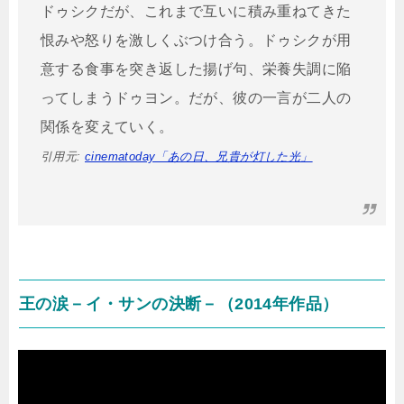
ドゥシクだが、これまで互いに積み重ねてきた
恨みや怒りを激しくぶつけ合う。ドゥシクが用
意する食事を突き返した揚げ句、栄養失調に陥
ってしまうドゥヨン。だが、彼の一言が二人の
関係を変えていく。
引用元:
cinematoday「あの日、兄貴が灯した光」
王の涙－イ・サンの決断－（2014年作品）