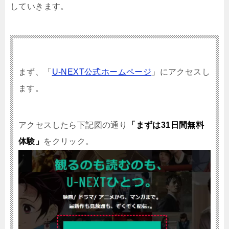
していきます。
まず、「
U-NEXT公式ホームページ
」にアクセスし
ます。
アクセスしたら下記図の通り
「まずは31日間無料
体験」
をクリック。