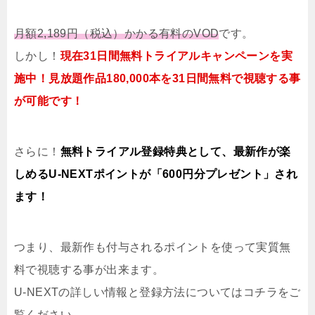
月額2,189円（税込）かかる有料のVOD
です。
しかし！
現在31日間無料トライアルキャンペーンを実
施中！見放題作品180,000本を31日間無料で視聴する事
が可能です！
さらに！
無料トライアル登録特典として、最新作が楽
しめるU-NEXTポイントが「600円分プレゼント」され
ます！
つまり、最新作も付与されるポイントを使って実質無
料で視聴する事が出来ます。
U-NEXTの詳しい情報と登録方法についてはコチラをご
覧ください。