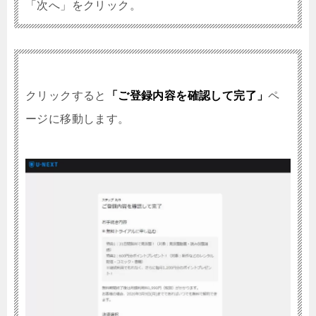
「次へ」をクリック。
クリックすると
「ご登録内容を確認して完了」
ペ
ージに移動します。