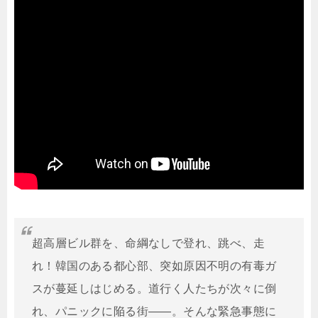
超高層ビル群を、命綱なしで登れ、跳べ、走
れ！韓国のある都心部、突如原因不明の有毒ガ
スが蔓延しはじめる。道行く人たちが次々に倒
れ、パニックに陥る街――。そんな緊急事態に