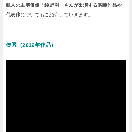
亜人の主演俳優「綾野剛」さんが出演する関連作品や
代表作
についてもご紹介していきます。
楽園（2019年作品）