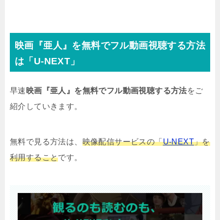
映画『亜人』を無料でフル動画視聴する方法
は「U-NEXT」
早速
映画『亜人』を無料でフル動画視聴する方法
をご
紹介していきます。
無料で見る方法は、
映像配信サービスの「
U-NEXT
」を
利用すること
です。