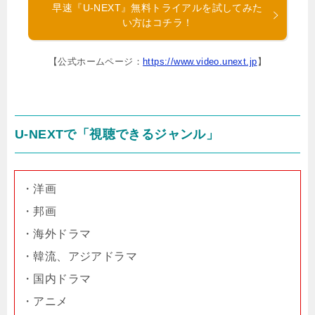
早速『U-NEXT』無料トライアルを試してみた
い方はコチラ！
【公式ホームページ：
https://www.video.unext.jp
】
U-NEXTで「視聴できるジャンル」
・洋画
・邦画
・海外ドラマ
・韓流、アジアドラマ
・国内ドラマ
・アニメ