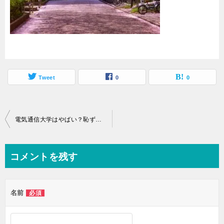
Tweet
0
0
投
電気通信大学はやばい？恥ずかしいと言われる３つの理由と評判から進学に向いてる人の特徴を考察
稿
ナ
コメントを残す
ビ
ゲ
名前
必須
ー
シ