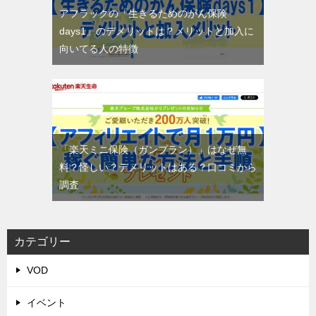
アフラックの「生きるためのがん保険
days1」のデメリットは？メリットと加入に
向いてる人の特徴
「楽天ミニ保険（ガンプラン）」はなぜ無
料？怪しい？デメリットはある？口コミから
調査
カテゴリー
VOD
イベント