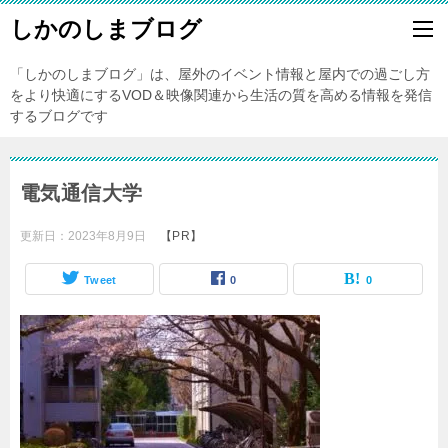
しかのしまブログ
「しかのしまブログ」は、屋外のイベント情報と屋内での過ごし方
をより快適にするVOD＆映像関連から生活の質を高める情報を発信
するブログです
電気通信大学
更新日：
2023年8月9日
【PR】
Tweet
0
0