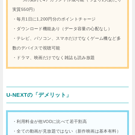
実質550円）
・毎月1日に1,200円分のポイントチャージ
・ダウンロード機能あり（データ容量の心配なし）
・テレビ、パソコン、スマホだけでなくゲーム機など多
数のデバイスで視聴可能
・ドラマ、映画だけでなく雑誌も読み放題
U-NEXTの「デメリット」
・利用料金が他VODに比べて若干割高
・全ての動画が見放題ではない（新作映画は基本有料）