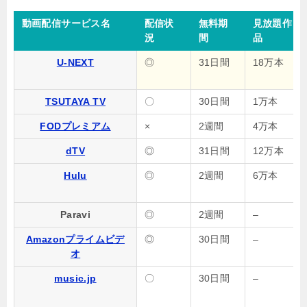
動画配信サービス名
配信状
無料期
見放題作
況
間
品
U-NEXT
◎
31日間
18万本
TSUTAYA TV
〇
30日間
1万本
FODプレミアム
×
2週間
4万本
dTV
◎
31日間
12万本
Hulu
◎
2週間
6万本
Paravi
◎
2週間
–
Amazonプライムビデ
◎
30日間
–
オ
music.jp
〇
30日間
–