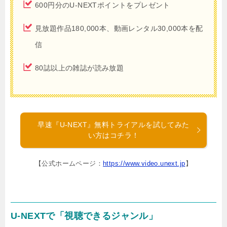
600円分のU-NEXTポイントをプレゼント
見放題作品180,000本、動画レンタル30,000本を配
信
80誌以上の雑誌が読み放題
早速『U-NEXT』無料トライアルを試してみた
い方はコチラ！
【公式ホームページ：
https://www.video.unext.jp
】
U-NEXTで「視聴できるジャンル」