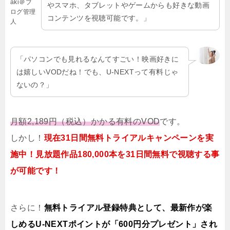
aki＠ブ
やスマホ、タブレットやゲームからも好きな動画
ログ管理
コンテンツを視聴可能です。」
人
「パソコンでも見れるなんてすごい！映画好きに
は嬉しいVODだね！でも、U-NEXTって有料じゃ
ないの？」
月額2,189円（税込）かかる有料のVOD
です。
しかし！
現在31日間無料トライアルキャンペーンを実
施中！見放題作品180,000本を31日間無料で視聴する事
が可能です！
さらに！
無料トライアル登録特典として、最新作が楽
しめるU-NEXTポイントが「600円分プレゼント」され