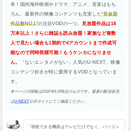
本！国内海外映画やドラマ、アニメ、音楽はもち
ろん、最新作の映像コンテンツも充実した
“見放題
作品数NO.1”
の注目VODの一つ。
見放題作品は18
万本以上！さらに雑誌も読み放題！家族など複数
人で見たい場合も1契約で4アカウントまで作成可
能なので同時視聴可能！もうケンカになりませ
ん。
「ないエンタメがない」人気のU-NEXT、映像
コンテンツ好きが特に愛用するVODとなっていま
す。
本ページの情報は2020年6月時点のものです。最新の配信状況
は
U-NEXT
公式サイトにてご確認ください。
「視聴できる機器はテレビだけでなく、パソコン