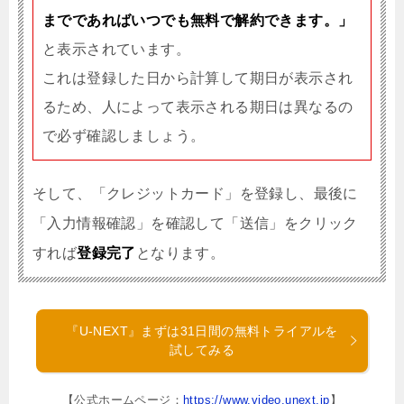
までであればいつでも無料で解約できます。」
と表示されています。
これは登録した日から計算して期日が表示され
るため、人によって表示される期日は異なるの
で必ず確認しましょう。
そして、「クレジットカード」を登録し、最後に
「入力情報確認」を確認して「送信」をクリック
すれば
登録完了
となります。
『U-NEXT』まずは31日間の無料トライアルを
試してみる
【公式ホームページ：
https://www.video.unext.jp
】