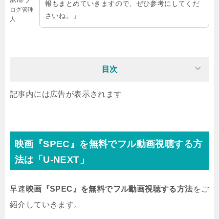
aki＠ブ
報もまとめていきますので、ぜひ参考にしてくだ
ログ管理
さいね。」
人
目次
記事内には広告が表示されます
映画『SPEC』を無料でフル動画視聴する方
法は「U-NEXT」
早速
映画『SPEC』を無料でフル動画視聴する方法
をご
紹介していきます。