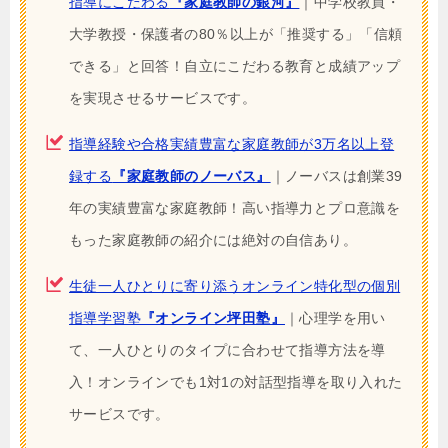
指導にこだわる
『家庭教師の銀河』
｜中学校教員・
大学教授・保護者の80％以上が「推奨する」「信頼
できる」と回答！自立にこだわる教育と成績アップ
を実現させるサービスです。
指導経験や合格実績豊富な家庭教師が3万名以上登
録する
『家庭教師のノーバス』
｜ノーバスは創業39
年の実績豊富な家庭教師！高い指導力とプロ意識を
もった家庭教師の紹介には絶対の自信あり。
生徒一人ひとりに寄り添うオンライン特化型の個別
指導学習塾
『オンライン坪田塾』
｜心理学を用い
て、一人ひとりのタイプに合わせて指導方法を導
入！オンラインでも1対1の対話型指導を取り入れた
サービスです。