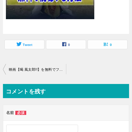
Tweet
0
0
投
映画【喝 風太郎!!】を無料でフル動画視聴する方法はU-NEXT一択！
稿
ナ
コメントを残す
ビ
ゲ
名前
必須
ー
シ