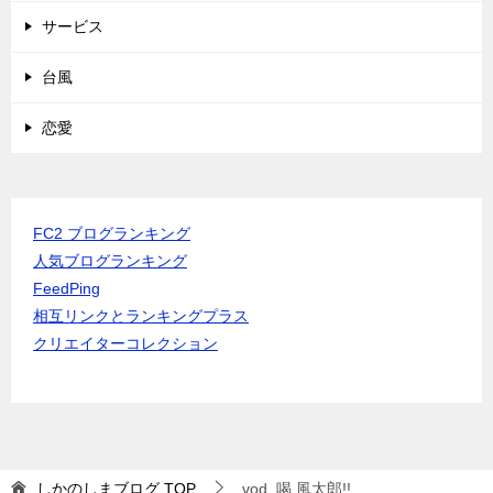
サービス
台風
恋愛
FC2 ブログランキング
人気ブログランキング
FeedPing
相互リンクとランキングプラス
クリエイターコレクション
しかのしまブログ
TOP
vod_喝 風太郎!!