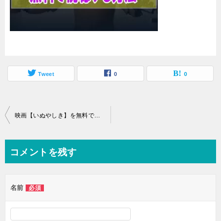
Tweet
0
0
投
映画【いぬやしき】を無料でフル動画視聴する方法はU-NEXT一択！
稿
ナ
コメントを残す
ビ
ゲ
名前
必須
ー
シ