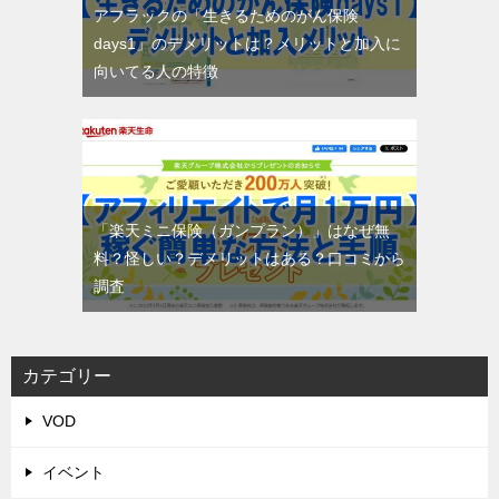
アフラックの「生きるためのがん保険
days1」のデメリットは？メリットと加入に
向いてる人の特徴
「楽天ミニ保険（ガンプラン）」はなぜ無
料？怪しい？デメリットはある？口コミから
調査
カテゴリー
VOD
イベント