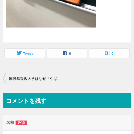
Tweet
0
0
投
国際基督教大学はなぜ「やばい」と言われるのか？理由と評判から進学に向いてる人の特徴を考察
稿
ナ
コメントを残す
ビ
ゲ
名前
必須
ー