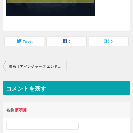
Tweet
0
0
投
映画【アベンジャーズ エンドゲーム】を無料でフル動画視聴する方法はU-NEXT一択！
稿
ナ
コメントを残す
ビ
ゲ
名前
必須
ー
シ
ョ