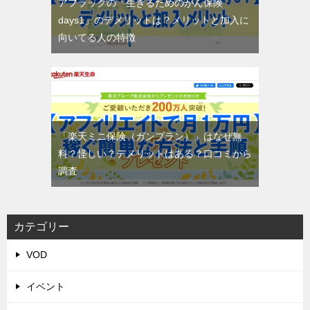
アフラックの「生きるためのがん保険
days1」のデメリットは？メリットと加入に
向いてる人の特徴
「楽天ミニ保険（ガンプラン）」はなぜ無
料？怪しい？デメリットはある？口コミから
調査
カテゴリー
VOD
イベント