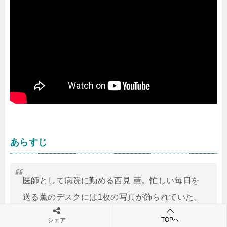
あらすじ
医師として病院に勤める西見 薫。忙しい毎日を
送る薫のデスクには1枚の写真が飾られていた。
笑顔で写る三人の高校生。10年前の夏、二度と
TOPへ
シェア