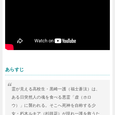
あらすじ
霊が見える高校生・黒崎一護（福士蒼汰）は、
ある日突然人の魂を食べる悪霊「虚（ホロ
ウ）」に襲われる。そこへ死神を自称する少
女・朽木ルキア（杉咲花）が現れ一護を救うた