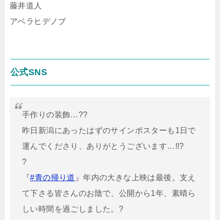
藤井道人
アベラヒデノブ
公式SNS
手作りの装飾…??
昨日新潟にあったはずのサインポスターも1日で
運んでくださり、ありがとうございます…!!?
?
『
#青の帰り道
』年内の大きな上映は最後。支え
て下さる皆さんのお陰で、公開から1年、素晴ら
しい時間を過ごしました。?