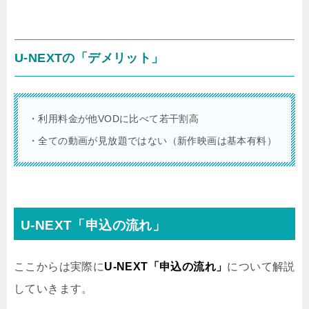
U-NEXTの「デメリット」
・利用料金が他VODに比べて若干割高
・全ての動画が見放題ではない（新作映画は基本有料）
U-NEXT「申込の流れ」
ここからは実際に
U-NEXT「申込の流れ」
について解説
していきます。