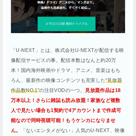
「U-NEXT」とは、株式会社U-NEXTが配信する映
像配信サービスの事。配信本数はなんと約20万
本！国内海外映画やドラマ、アニメ、音楽はもち
ろん、最新作の映像コンテンツも充実した
“見放題
作品数NO.1”
の注目VODの一つ。
見放題作品は18
万本以上！さらに雑誌も読み放題！家族など複数
人で見たい場合も1契約で4アカウントまで作成可
能なので同時視聴可能！もうケンカになりませ
ん。
「ないエンタメがない」人気のU-NEXT、映像