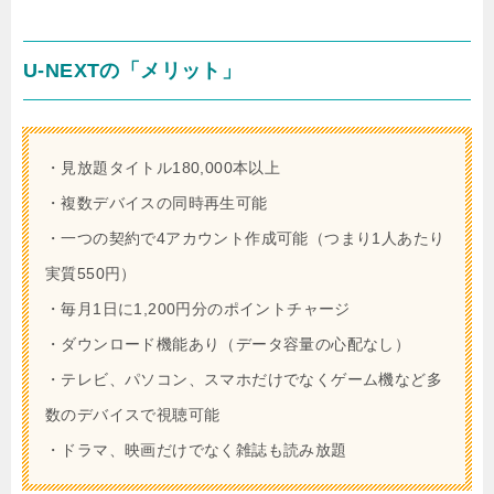
U-NEXTの「メリット」
・見放題タイトル180,000本以上
・複数デバイスの同時再生可能
・一つの契約で4アカウント作成可能（つまり1人あたり
実質550円）
・毎月1日に1,200円分のポイントチャージ
・ダウンロード機能あり（データ容量の心配なし）
・テレビ、パソコン、スマホだけでなくゲーム機など多
数のデバイスで視聴可能
・ドラマ、映画だけでなく雑誌も読み放題