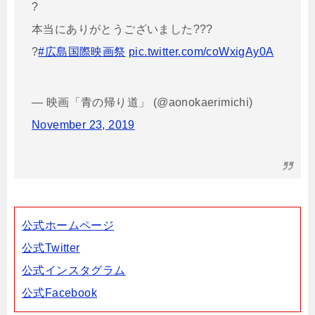
?
本当にありがとうございました???
?
#広島国際映画祭
pic.twitter.com/coWxigAy0A
— 映画「青の帰り道」 (@aonokaerimichi)
November 23, 2019
公式ホームページ
公式Twitter
公式インスタグラム
公式Facebook