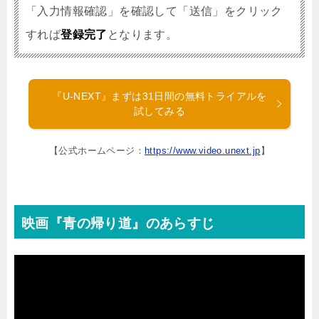
「入力情報確認」を確認して「送信」をクリック
すれば
登録完了
となります。
『U-NEXT』まずは31日間の無料トライアルを
試してみる
【公式ホームページ：
https://www.video.unext.jp
】
映画『青の帰り道』のあらすじ