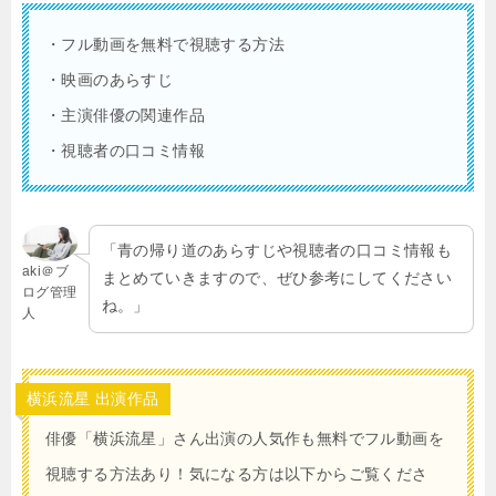
・フル動画を無料で視聴する方法
・映画のあらすじ
・主演俳優の関連作品
・視聴者の口コミ情報
「青の帰り道のあらすじや視聴者の口コミ情報も
aki＠ブ
まとめていきますので、ぜひ参考にしてください
ログ管理
ね。」
人
横浜流星 出演作品
俳優「横浜流星」さん出演の人気作も無料でフル動画を
視聴する方法あり！気になる方は以下からご覧くださ