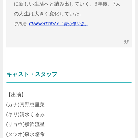
に新しい生活へと踏み出していく。3年後、7人
の人生は大きく変化していた。
引用元:
CINEMATODAY「青の帰り道」
キャスト・スタッフ
【出演】
(カナ)真野恵里菜
(キリ)清水くるみ
(リョウ)横浜流星
(タツオ)森永悠希