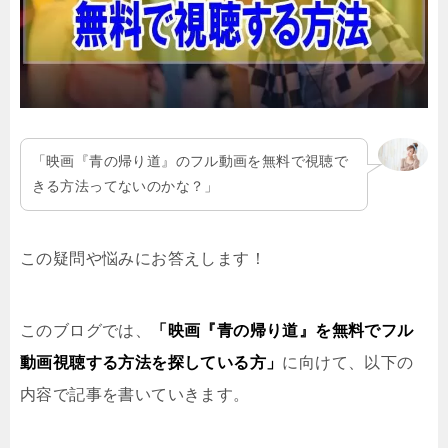
「映画『青の帰り道』のフル動画を無料で視聴で
きる方法ってないのかな？」
この疑問や悩みにお答えします！
このブログでは、
「映画『青の帰り道』を無料でフル
動画視聴する方法を探している方」
に向けて、以下の
内容で記事を書いていきます。