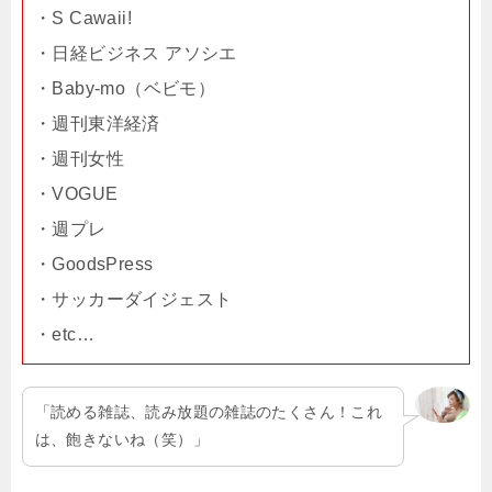
・S Cawaii!
・日経ビジネス アソシエ
・Baby-mo（ベビモ）
・週刊東洋経済
・週刊女性
・VOGUE
・週プレ
・GoodsPress
・サッカーダイジェスト
・etc…
「読める雑誌、読み放題の雑誌のたくさん！これ
は、飽きないね（笑）」