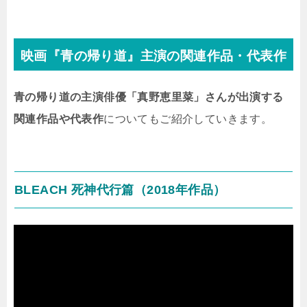
映画『青の帰り道』主演の関連作品・代表作
青の帰り道の主演俳優「真野恵里菜」さんが出演する
関連作品や代表作
についてもご紹介していきます。
BLEACH 死神代行篇（2018年作品）