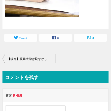
Tweet
0
0
投
【後悔】長崎大学は恥ずかしい？やばいと言われる３つの理由と評判から進学に向いてる人の特徴を考察
稿
ナ
コメントを残す
ビ
ゲ
名前
必須
ー
シ