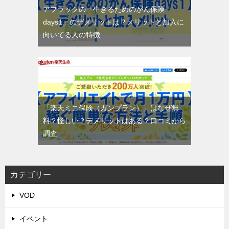
アフラックの「生きるためのがん保険
days1」のデメリットは？メリットと加入に
向いてる人の特徴
「楽天ミニ保険（ガンプラン）」はなぜ無
料？怪しい？デメリットはある？口コミから
調査
カテゴリー
VOD
イベント