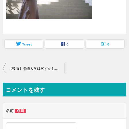
Tweet
0
0
投
【後悔】長崎大学は恥ずかしい？やばいと言われる３つの理由と評判から進学に向いてる人の特徴を考察
稿
ナ
コメントを残す
ビ
ゲ
名前
必須
ー
シ