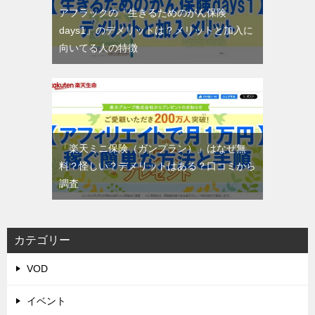
アフラックの「生きるためのがん保険
days1」のデメリットは？メリットと加入に
向いてる人の特徴
「楽天ミニ保険（ガンプラン）」はなぜ無
料？怪しい？デメリットはある？口コミから
調査
カテゴリー
VOD
イベント