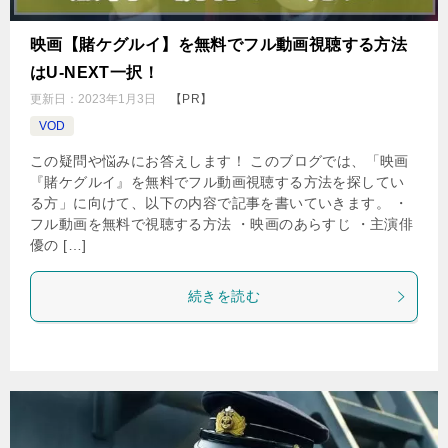
映画【賭ケグルイ】を無料でフル動画視聴する方法
はU-NEXT一択！
更新日：
2023年1月3日
【PR】
VOD
この疑問や悩みにお答えします！ このブログでは、「映画
『賭ケグルイ』を無料でフル動画視聴する方法を探してい
る方」に向けて、以下の内容で記事を書いていきます。 ・
フル動画を無料で視聴する方法 ・映画のあらすじ ・主演俳
優の […]
続きを読む