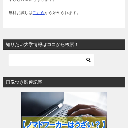
無料お試しは
こちら
から始められます。
知りたい大学情報はココから検索！
画像つき関連記事