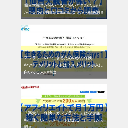
仙台大観音が怖い？なぜ怖いと言われるの
か？５つの理由を実際の口コミから徹底調査
アフラックの「生きるためのがん保険
days1」のデメリットは？メリットと加入に
向いてる人の特徴
「楽天ミニ保険（ガンプラン）」はなぜ無
料？怪しい？デメリットはある？口コミから
調査