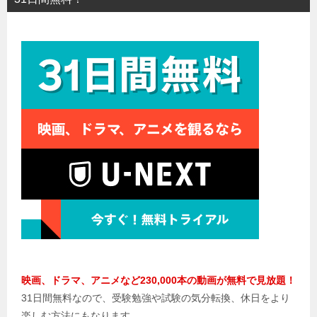
映画、ドラマ、アニメなど230,000本の動画が無料で見放題！
31日間無料なので、受験勉強や試験の気分転換、休日をより
楽しむ方法にもなります。