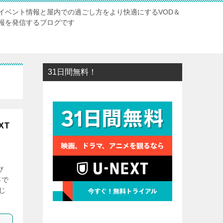
イベント情報と屋内での過ごし方をより快適にするVOD＆
報を発信するブログです
31日間無料！
XT
び
容で
じ