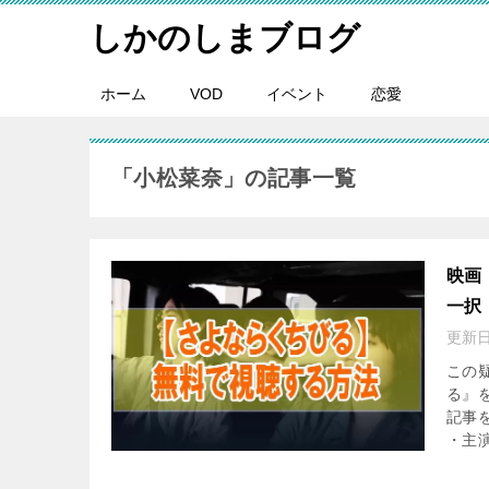
しかのしまブログ
ホーム
VOD
イベント
恋愛
「小松菜奈」の記事一覧
映画
一択
更新
この
る』
記事
・主演