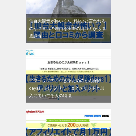
仙台大観音が怖い？なぜ怖いと言われる
のか？５つの理由を実際の口コミから徹
底調査
アフラックの「生きるためのがん保険
days1」のデメリットは？メリットと加
入に向いてる人の特徴
「楽天ミニ保険（ガンプラン）」はなぜ