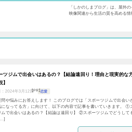
「しかのしまブログ」は、屋外の
映像関連から生活の質を高める情
ーツジムで出会いはあるの？【結論遠回り！理由と現実的な
説】
【PR】
日：
2024年3月12日
恋愛
疑問や悩みにお答えします！ このブログでは「スポーツジムで出会い
気になってる方」に向けて、以下の内容で記事を書いていきます。 ①
ジムで出会いはあるの？【結論は遠回り】 ②スポーツジムでどうして
…]