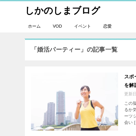
しかのしまブログ
ホーム
VOD
イベント
恋愛
「婚活パーティー」の記事一覧
スポ
を解
更新
この
るか
ーツ
会い [