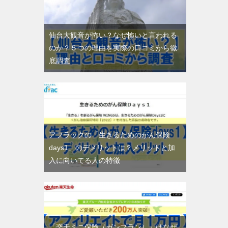
仙台大観音が怖い？なぜ怖いと言われる
のか？５つの理由を実際の口コミから徹
底調査
アフラックの「生きるためのがん保険
days1」のデメリットは？メリットと加
入に向いてる人の特徴
「楽天ミニ保険（ガンプラン）」はなぜ