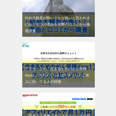
仙台大観音が怖い？なぜ怖いと言われる
のか？５つの理由を実際の口コミから徹
底調査
アフラックの「生きるためのがん保険
days1」のデメリットは？メリットと加
入に向いてる人の特徴
「楽天ミニ保険（ガンプラン）」はなぜ