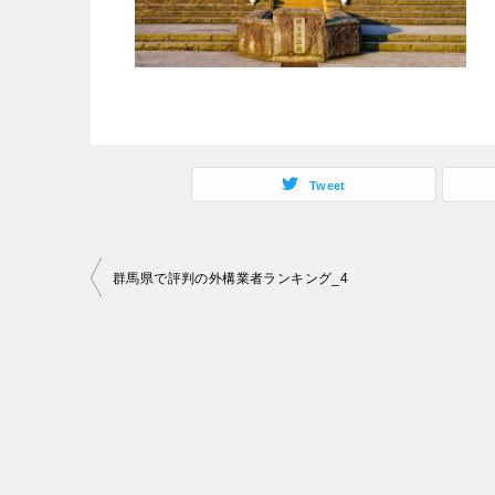
Tweet
投
群馬県で評判の外構業者ランキング_4
稿
ナ
ビ
ゲ
ー
シ