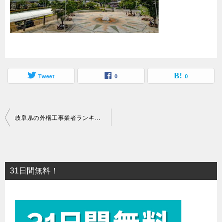
Tweet
0
0
投
岐阜県の外構工事業者ランキング_5
稿
ナ
ビ
31日間無料！
ゲ
ー
シ