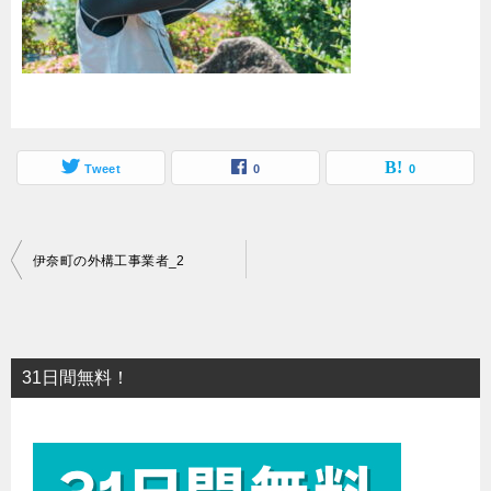
Tweet
0
0
投
伊奈町の外構工事業者_2
稿
ナ
ビ
31日間無料！
ゲ
ー
シ