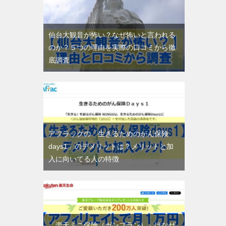
仙台大観音が怖い？なぜ怖いと言われる
のか？５つの理由を実際の口コミから徹
底調査
アフラックの「生きるためのがん保険
days1」のデメリットは？メリットと加
入に向いてる人の特徴
「楽天ミニ保険（ガンプラン）」はなぜ