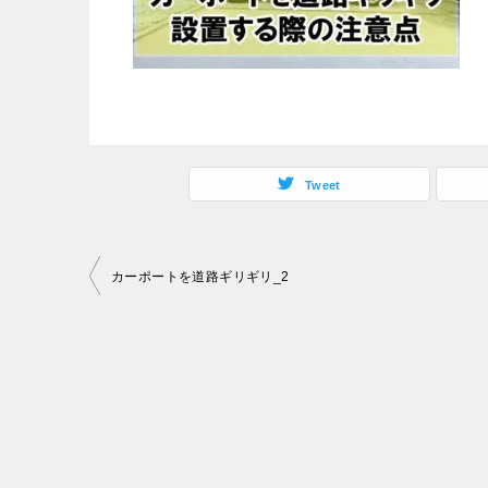
Tweet
投
カーポートを道路ギリギリ_2
稿
ナ
ビ
ゲ
ー
シ