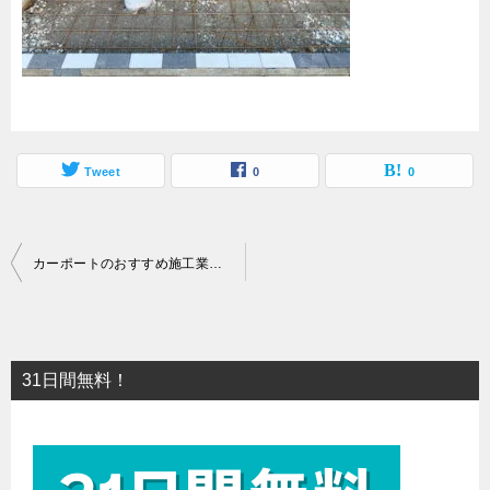
Tweet
0
0
投
カーポートのおすすめ施工業者_3
稿
ナ
ビ
31日間無料！
ゲ
ー
シ